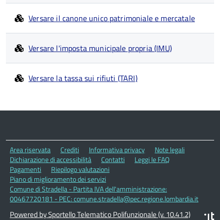
Versare il canone unico patrimoniale e mercatale
Versare l'imposta municipale propria (IMU)
Versare la tassa sui rifiuti (TARI)
Area riservata
Crediti
Informativa privacy
Note legali
Dichiarazione di accessibilità
Contatti
Leggi le FAQ
Pagamenti
Riepilogo valutazioni
Piano di miglioramento dei servizi
Comune di Stradella - Partita IVA dell'amministrazione:
00467720181 - PEC: comune.stradella@pec.regione.lombardia.it
Powered by Sportello Telematico Polifunzionale (v. 10.41.2)