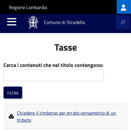
Log
Salta al contenuto principale
Skip to site navigation
Regione Lombardia
me
Comune di Stradella
Tasse
Cerca i contenuti che nel titolo contengono:
Chiedere il rimborso per errato versamento di un
tributo