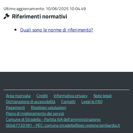
su
5
Ultimo aggiornamento: 10/06/2025 10:04.49
Riferimenti normativi
Quali sono le norme di riferimento?
Area riservata
Crediti
Informativa privacy
Note legali
Dichiarazione di accessibilità
Contatti
Leggi le FAQ
Pagamenti
Riepilogo valutazioni
Piano di miglioramento dei servizi
Comune di Stradella - Partita IVA dell'amministrazione:
00467720181 - PEC: comune.stradella@pec.regione.lombardia.it