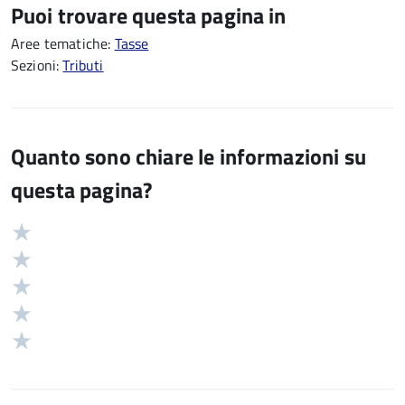
Puoi trovare questa pagina in
Aree tematiche:
Tasse
Sezioni:
Tributi
Quanto sono chiare le informazioni su
questa pagina?
Valuta
Valutazione
5
Valuta
stelle
4
Valuta
su
stelle
3
Valuta
5
su
stelle
2
Valuta
5
su
stelle
1
5
su
stelle
5