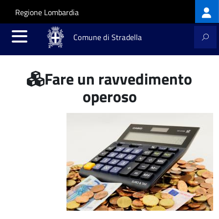
Log
Salta al contenuto principale
Skip to site navigation
Regione Lombardia
me
Comune di Stradella
Fare un ravvedimento
operoso