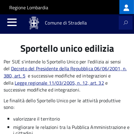
Log
Salta al contenuto principale
Skip to site navigation
Regione Lombardia
me
Comune di Stradella
Sportello unico edilizia
Per SUE s'intende lo Sportello Unico per l'edilizia ai sensi
del
Decreto del Presidente della Repubblica 06/06/2001, n.
380, art. 5
e successive modifiche ed integrazioni e
della
Legge regionale 11/03/2005, n. 12, art. 32
e
successive modifiche ed integrazioni.
Le finalità dello Sportello Unico per le attività produttive
sono:
valorizzare il territorio
migliorare le relazioni tra la Pubblica Amministrazione e
i cittadini