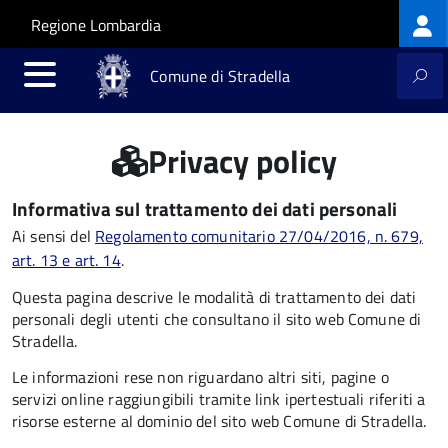
Log
Salta al contenuto principale
Skip to site navigation
Regione Lombardia
me
Comune di Stradella
Privacy policy
Informativa sul trattamento dei dati personali
Ai sensi del
Regolamento comunitario 27/04/2016, n. 679,
art. 13 e art. 14
.
Questa pagina descrive le modalità di trattamento dei dati
personali degli utenti che consultano il sito web Comune di
Stradella.
Le informazioni rese non riguardano altri siti, pagine o
servizi online raggiungibili tramite link ipertestuali riferiti a
risorse esterne al dominio del sito web Comune di Stradella.