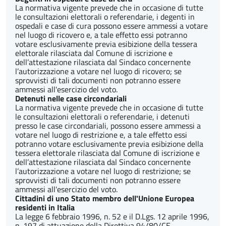
La normativa vigente prevede che in occasione di tutte
le consultazioni elettorali o referendarie, i degenti in
ospedali e case di cura possono essere ammessi a votare
nel luogo di ricovero e, a tale effetto essi potranno
votare esclusivamente previa esibizione della tessera
elettorale rilasciata dal Comune di iscrizione e
dell’attestazione rilasciata dal Sindaco concernente
l’autorizzazione a votare nel luogo di ricovero; se
sprovvisti di tali documenti non potranno essere
ammessi all'esercizio del voto.
Detenuti nelle case circondariali
La normativa vigente prevede che in occasione di tutte
le consultazioni elettorali o referendarie, i detenuti
presso le case circondariali, possono essere ammessi a
votare nel luogo di restrizione e, a tale effetto essi
potranno votare esclusivamente previa esibizione della
tessera elettorale rilasciata dal Comune di iscrizione e
dell’attestazione rilasciata dal Sindaco concernente
l’autorizzazione a votare nel luogo di restrizione; se
sprovvisti di tali documenti non potranno essere
ammessi all'esercizio del voto.
Cittadini di uno Stato membro dell'Unione Europea
residenti in Italia
La legge 6 febbraio 1996, n. 52 e il D.Lgs. 12 aprile 1996,
n. 197 di attuazione della Direttiva 94/80/CE