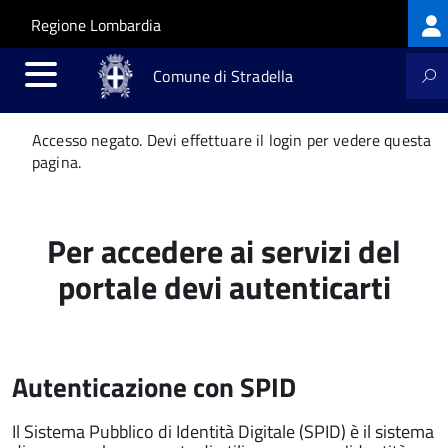
Log
Salta al contenuto principale
Skip to site navigation
Regione Lombardia
me
Comune di Stradella
Messaggio
Accesso negato. Devi effettuare il login per vedere questa
di
pagina.
stato
Per accedere ai servizi del
portale devi autenticarti
Autenticazione con SPID
Il Sistema Pubblico di Identità Digitale (SPID) è il sistema