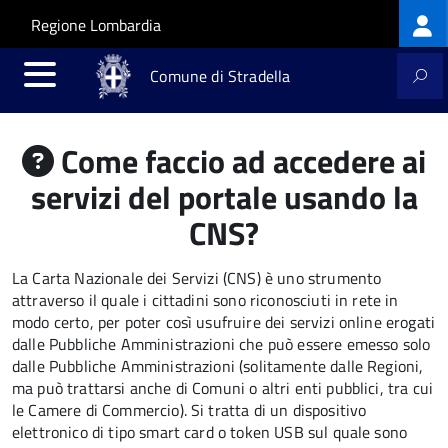
Log
Salta al contenuto principale
Skip to site navigation
Regione Lombardia
me
Comune di Stradella
Come faccio ad accedere ai
servizi del portale usando la
CNS?
La Carta Nazionale dei Servizi (CNS) è uno strumento
attraverso il quale i cittadini sono riconosciuti in rete in
modo certo, per poter così usufruire dei servizi online erogati
dalle Pubbliche Amministrazioni che può essere emesso solo
dalle Pubbliche Amministrazioni (solitamente dalle Regioni,
ma può trattarsi anche di Comuni o altri enti pubblici, tra cui
le Camere di Commercio).
Si tratta di un dispositivo
elettronico di tipo
smart card
o t
oken USB
sul quale sono