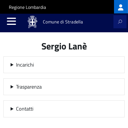
Log
Salta al contenuto principale
Skip to site navigation
Regione Lombardia
me
Comune di Stradella
Sergio Lanè
Incarichi
Trasparenza
Contatti