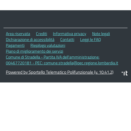
Area riservata
Crediti
Informativa privacy
Note legali
Dichiarazione di accessibilità
Contatti
Leggi le FAQ
Pagamenti
Riepilogo valutazioni
Piano di miglioramento dei servizi
Comune di Stradella - Partita IVA dell'amministrazione:
00467720181 - PEC: comune.stradella@pec.regione.lombardia.it
Powered by Sportello Telematico Polifunzionale (v. 10.41.2)