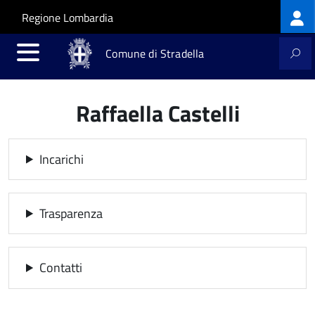
Log
Salta al contenuto principale
Skip to site navigation
Regione Lombardia
me
Comune di Stradella
Raffaella Castelli
Incarichi
Trasparenza
Contatti