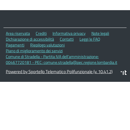
Area riservata
Crediti
Informativa privacy
Note legali
Dichiarazione di accessibilità
Contatti
Leggi le FAQ
Pagamenti
Riepilogo valutazioni
Piano di miglioramento dei servizi
Comune di Stradella - Partita IVA dell'amministrazione:
00467720181 - PEC: comune.stradella@pec.regione.lombardia.it
Powered by Sportello Telematico Polifunzionale (v. 10.41.2)