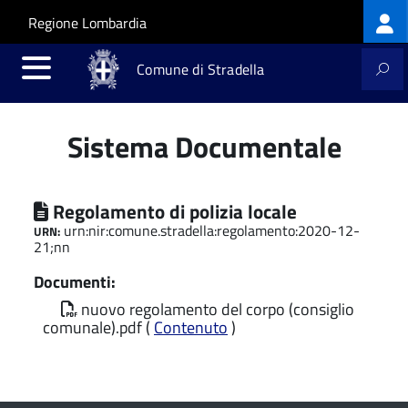
Log
Salta al contenuto principale
Skip to site navigation
Regione Lombardia
me
Comune di Stradella
Sistema Documentale
Regolamento di polizia locale
urn:nir:comune.stradella:regolamento:2020-12-
URN:
21;nn
Documenti:
nuovo regolamento del corpo (consiglio
comunale).pdf (
Contenuto
)