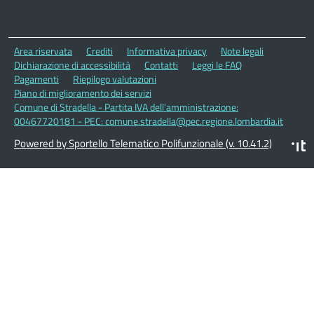
Area riservata
Crediti
Informativa privacy
Note legali
Dichiarazione di accessibilità
Contatti
Leggi le FAQ
Pagamenti
Riepilogo valutazioni
Piano di miglioramento dei servizi
Comune di Stradella - Partita IVA dell'amministrazione:
00467720181 - PEC: comune.stradella@pec.regione.lombardia.it
Powered by Sportello Telematico Polifunzionale (v. 10.41.2)