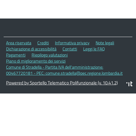
Area riservata
Crediti
Informativa privacy
Note legali
Dichiarazione di accessibilità
Contatti
Leggi le FAQ
Pagamenti
Riepilogo valutazioni
Piano di miglioramento dei servizi
Comune di Stradella - Partita IVA dell'amministrazione:
00467720181 - PEC: comune.stradella@pec.regione.lombardia.it
Powered by Sportello Telematico Polifunzionale (v. 10.41.2)