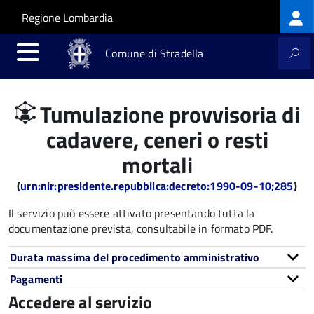
Log
Salta al contenuto principale
Skip to site navigation
Regione Lombardia
me
Comune di Stradella
Tumulazione provvisoria di
cadavere, ceneri o resti
mortali
(
urn:nir:presidente.repubblica:decreto:1990-09-10;285
)
Il servizio può essere attivato presentando tutta la
documentazione prevista, consultabile in formato PDF.
Durata massima del procedimento amministrativo
Pagamenti
Accedere al servizio