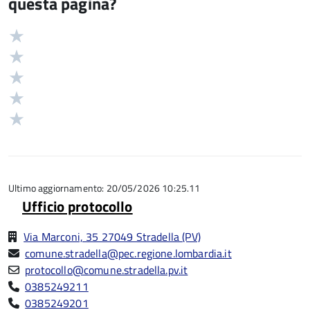
questa pagina?
Valuta
Valutazione
5
Valuta
stelle
4
Valuta
su
stelle
3
Valuta
5
su
stelle
2
Valuta
5
su
stelle
1
5
su
stelle
5
su
5
Ultimo aggiornamento: 20/05/2026 10:25.11
Ufficio protocollo
Via Marconi, 35 27049 Stradella (PV)
comune.stradella@pec.regione.lombardia.it
protocollo@comune.stradella.pv.it
0385249211
0385249201