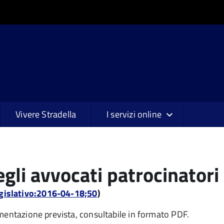
Vivere Stradella
I servizi online
egli avvocati patrocinatori
egislativo:2016-04-18;50
)
umentazione prevista, consultabile in formato PDF.