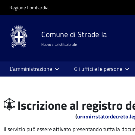
Salta al contenuto principale
Skip to site navigation
Regione Lombardia
Comune di Stradella
Nuovo sito istituzionale
L'amministrazione
Gli uffici e le persone
Iscrizione al registro d
(
urn:nir:stato:decreto.l
Il servizio può essere attivato presentando tutta la doc