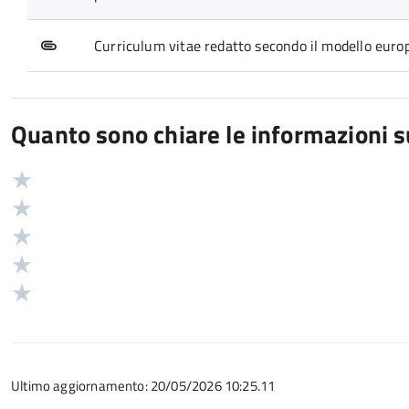
Curriculum vitae redatto secondo il modello euro
Quanto sono chiare le informazioni 
Valuta
Valutazione
5
Valuta
stelle
4
Valuta
su
stelle
3
Valuta
5
su
stelle
2
Valuta
5
su
stelle
1
5
su
stelle
5
su
Ultimo aggiornamento: 20/05/2026 10:25.11
5