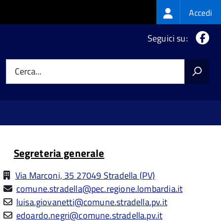
Login
Accedi
menu
Fa
Seguici su:
Cerca...
Segreteria generale
Via Marconi, 35 27049 Stradella (PV)
comune.stradella@pec.regione.lombardia.it
luisa.giovanetti@comune.stradella.pv.it
edoardo.negri@comune.stradella.pv.it