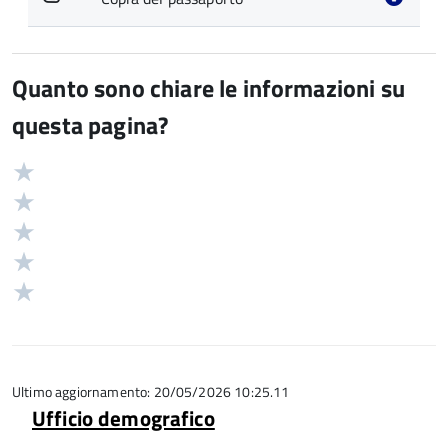
Quanto sono chiare le informazioni su
questa pagina?
Valuta
Valutazione
5
Valuta
stelle
4
Valuta
su
stelle
3
Valuta
5
su
stelle
2
Valuta
5
su
stelle
1
5
su
stelle
5
su
5
Ultimo aggiornamento: 20/05/2026 10:25.11
Ufficio demografico