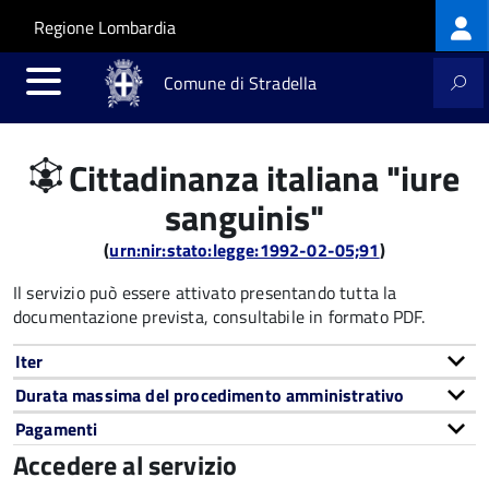
Log
Salta al contenuto principale
Skip to site navigation
Regione Lombardia
me
Comune di Stradella
Cittadinanza italiana "iure
sanguinis"
(
urn:nir:stato:legge:1992-02-05;91
)
Il servizio può essere attivato presentando tutta la
documentazione prevista, consultabile in formato PDF.
Iter
Durata massima del procedimento amministrativo
Pagamenti
Accedere al servizio