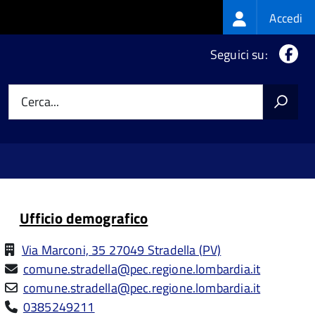
Login
Accedi
menu
Fa
Seguici su:
Cerca...
Ufficio demografico
Via Marconi, 35 27049 Stradella (PV)
comune.stradella@pec.regione.lombardia.it
comune.stradella@pec.regione.lombardia.it
0385249211