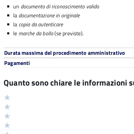
un
documento di riconoscimento valido
la
documentazione in originale
la
copia da autenticare
le
marche da bollo
(se previste).
Durata massima del procedimento amministrativo
Pagamenti
Quanto sono chiare le informazioni 
Valuta
Valutazione
5
Valuta
stelle
4
Valuta
su
stelle
3
Valuta
5
su
stelle
2