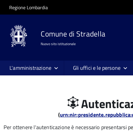
Salta al contenuto principale
Skip to site navigation
Regione Lombardia
Comune di Stradella
Nuovo sito istituzionale
L'amministrazione
Gli uffici e le persone
Autenticaz
(
urn:nir:presidente.repubblic
Per ottenere l'autenticazione è necessario presentarsi