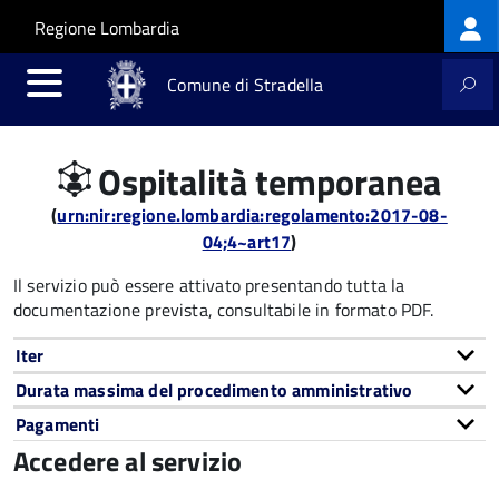
Log
Salta al contenuto principale
Skip to site navigation
Regione Lombardia
me
Comune di Stradella
Ospitalità temporanea
(
urn:nir:regione.lombardia:regolamento:2017-08-
04;4~art17
)
Il servizio può essere attivato presentando tutta la
documentazione prevista, consultabile in formato PDF.
Iter
Durata massima del procedimento amministrativo
Pagamenti
Accedere al servizio