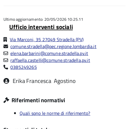
5
su
stelle
5
su
5
Ultimo aggiornamento: 20/05/2026 10:25.11
Ufficio interventi sociali
Via Marconi, 35 27049 Stradella (PV)
comune.stradella@pec.regione.lombardia.it
elena.barbarini@comune.stradella.pv.it
raffaella.castelli@comune.stradella.pv.it
0385249265
Erika Francesca
Agostino
Riferimenti normativi
Quali sono le norme di riferimento?