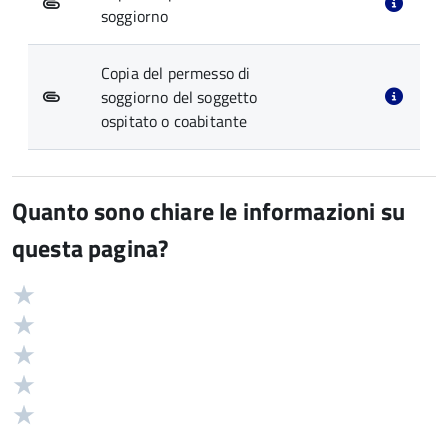
soggiorno
Copia del permesso di
soggiorno del soggetto
ospitato o coabitante
Quanto sono chiare le informazioni su
questa pagina?
Valuta
Valutazione
5
Valuta
stelle
4
Valuta
su
stelle
3
Valuta
5
su
stelle
2
Valuta
5
su
stelle
1