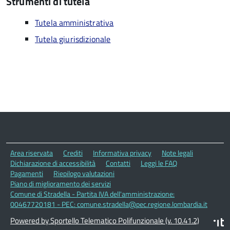
Strumenti di tutela
Tutela amministrativa
Tutela giurisdizionale
Area riservata
Crediti
Informativa privacy
Note legali
Dichiarazione di accessibilità
Contatti
Leggi le FAQ
Pagamenti
Riepilogo valutazioni
Piano di miglioramento dei servizi
Comune di Stradella - Partita IVA dell'amministrazione:
00467720181 - PEC: comune.stradella@pec.regione.lombardia.it
Powered by Sportello Telematico Polifunzionale (v. 10.41.2)