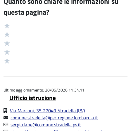
Quanto sono chiare le informazioni su
questa pagina?
Valuta
Valutazione
5
Valuta
stelle
4
Valuta
su
stelle
3
Valuta
5
su
stelle
2
Valuta
5
su
stelle
1
5
su
stelle
5
su
5
Ultimo aggiornamento: 20/05/2026 11:34.11
Ufficio istruzione
Via Marconi, 35 27049 Stradella (PV)
comune.stradella@pec.regione.lombardia.it
sergio.lane@comune.stradella.pv.it