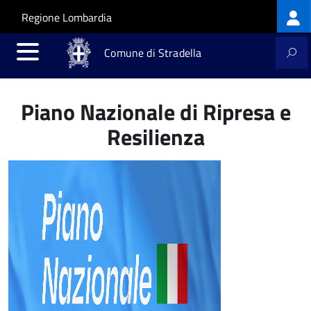
Log
Salta al contenuto principale
Skip to site navigation
Regione Lombardia
me
Comune di Stradella
Piano Nazionale di Ripresa e
Resilienza