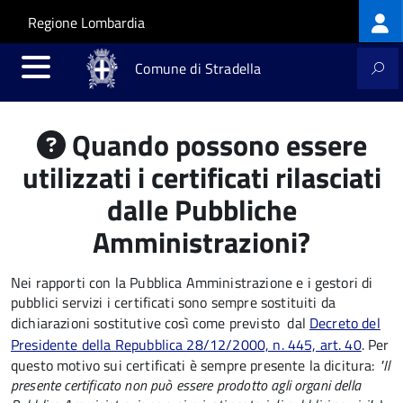
Log
Salta al contenuto principale
Skip to site navigation
Regione Lombardia
me
Comune di Stradella
Quando possono essere
utilizzati i certificati rilasciati
dalle Pubbliche
Amministrazioni?
Nei rapporti con la Pubblica Amministrazione e i gestori di
pubblici servizi i certificati sono sempre sostituiti da
dichiarazioni sostitutive così come previsto dal
Decreto del
Presidente della Repubblica 28/12/2000, n. 445, art. 40
. Per
questo motivo sui certificati è sempre presente la dicitura:
"Il
presente certificato non può essere prodotto agli organi della