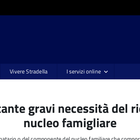
Vivere Stradella
I servizi online
te gravi necessità del ri
nucleo famigliare
natario o del componente del nucleo familiare che comport