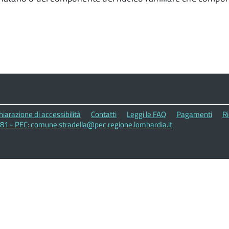
hiarazione di accessibilità
Contatti
Leggi le FAQ
Pagamenti
Ri
181 - PEC: comune.stradella@pec.regione.lombardia.it