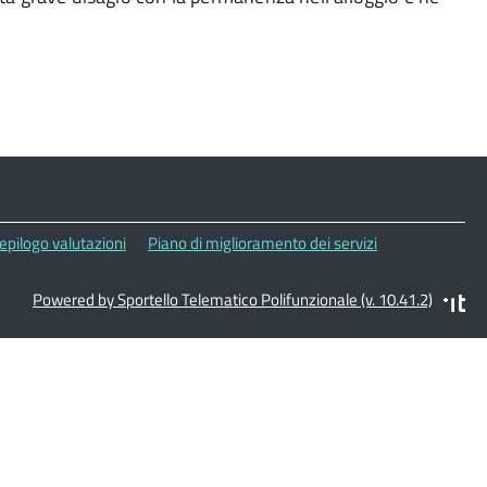
epilogo valutazioni
Piano di miglioramento dei servizi
Powered by Sportello Telematico Polifunzionale (v. 10.41.2)