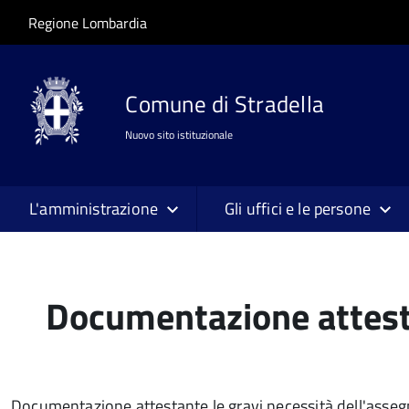
Salta al contenuto principale
Skip to site navigation
Regione Lombardia
Comune di Stradella
Nuovo sito istituzionale
L'amministrazione
Gli uffici e le persone
Documentazione attestan
Documentazione attestante le gravi necessità dell'asseg