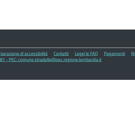
hiarazione di accessibilità
Contatti
Leggi le FAQ
Pagamenti
Ri
181 - PEC: comune.stradella@pec.regione.lombardia.it