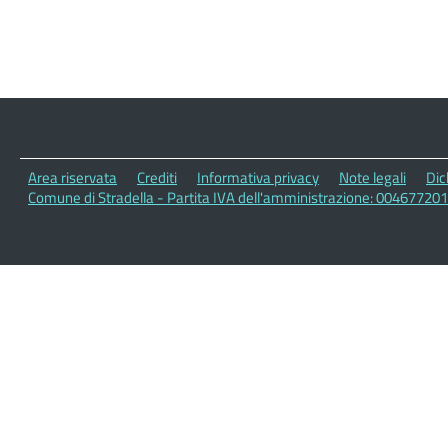
Area riservata
Crediti
Informativa privacy
Note legali
Dic
Comune di Stradella - Partita IVA dell'amministrazione: 00467720