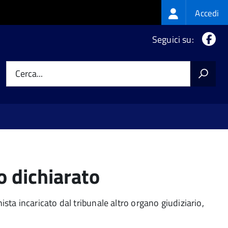
Login
Accedi
menu
Fa
Seguici su:
Cerca...
 dichiarato
sta incaricato dal tribunale altro organo giudiziario,