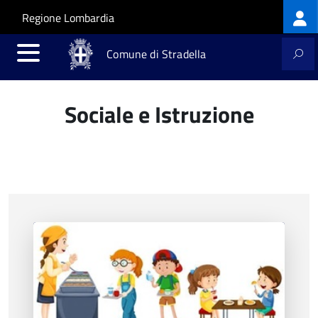
Log
Salta al contenuto principale
Skip to site navigation
Regione Lombardia
me
Comune di Stradella
Sociale e Istruzione