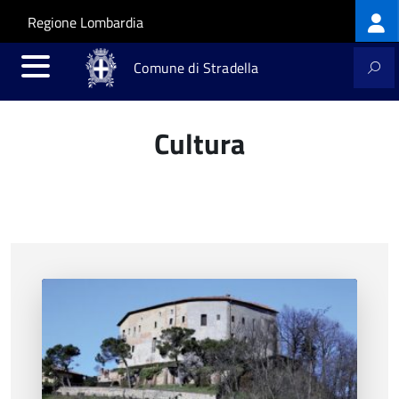
Log
Salta al contenuto principale
Skip to site navigation
Regione Lombardia
me
Comune di Stradella
Cultura