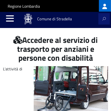
Log
Salta al contenuto principale
Skip to site navigation
Regione Lombardia
me
Comune di Stradella
Accedere al servizio di
trasporto per anziani e
persone con disabilità
L'attività di