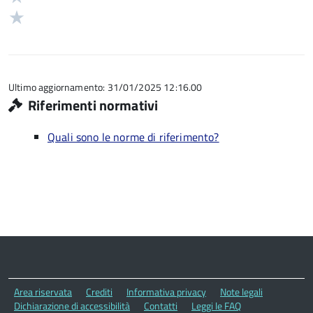
5
su
stelle
2
Valuta
5
su
stelle
1
5
su
stelle
5
su
5
Ultimo aggiornamento: 31/01/2025 12:16.00
Riferimenti normativi
Quali sono le norme di riferimento?
Area riservata
Crediti
Informativa privacy
Note legali
Dichiarazione di accessibilità
Contatti
Leggi le FAQ