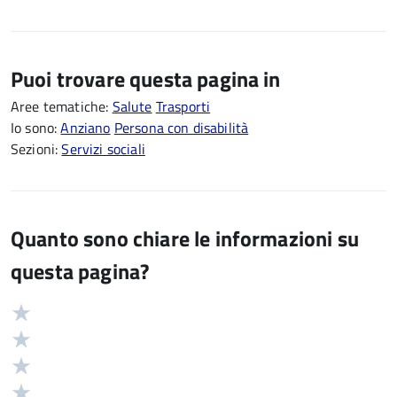
Puoi trovare questa pagina in
Aree tematiche:
Salute
Trasporti
Io sono:
Anziano
Persona con disabilità
Sezioni:
Servizi sociali
Quanto sono chiare le informazioni su
questa pagina?
Valuta
Valutazione
5
Valuta
stelle
4
Valuta
su
stelle
3
Valuta