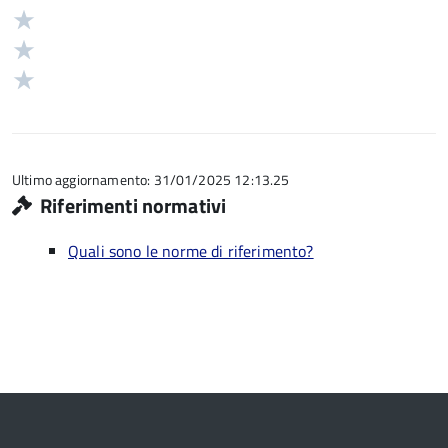
stelle
4
Valuta
su
stelle
3
Valuta
5
su
stelle
2
Valuta
5
su
stelle
1
5
su
stelle
5
su
5
Ultimo aggiornamento: 31/01/2025 12:13.25
Riferimenti normativi
Quali sono le norme di riferimento?