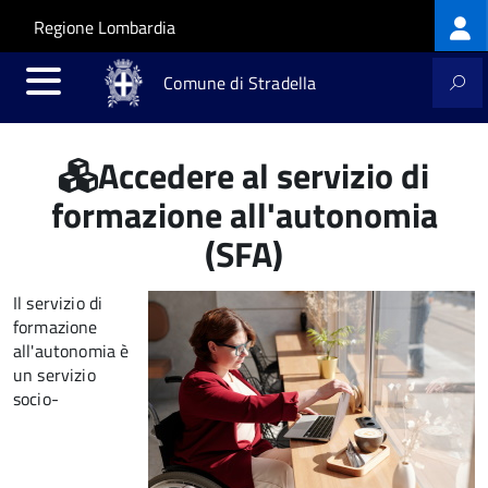
Log
Salta al contenuto principale
Skip to site navigation
Regione Lombardia
me
Comune di Stradella
Accedere al servizio di
formazione all'autonomia
(SFA)
Il servizio di
formazione
all'autonomia è
un servizio
socio-