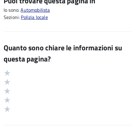
Puoi trovare questa pagina in
Io sono:
Automobilista
Sezioni:
Polizia locale
Quanto sono chiare le informazioni su
questa pagina?
Valuta
Valutazione
5
Valuta
stelle
4
Valuta
su
stelle
3
Valuta
5
su
stelle
2
Valuta
5
su
stelle
1
5
su
stelle
5
su