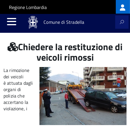
Log
Salta al contenuto principale
Skip to site navigation
Regione Lombardia
me
Comune di Stradella
Chiedere la restituzione di
veicoli rimossi
La rimozione
dei veicoli
è attuata dagli
organi di
polizia che
accertano la
violazione, i