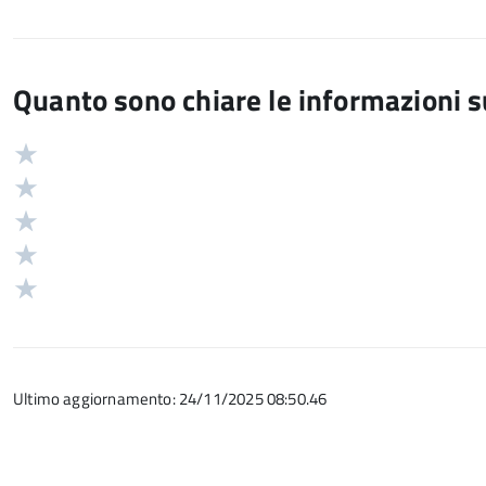
Quanto sono chiare le informazioni 
Valuta
Valutazione
5
Valuta
stelle
4
Valuta
su
stelle
3
Valuta
5
su
stelle
2
Valuta
5
su
stelle
1
5
su
stelle
5
su
Ultimo aggiornamento: 24/11/2025 08:50.46
5