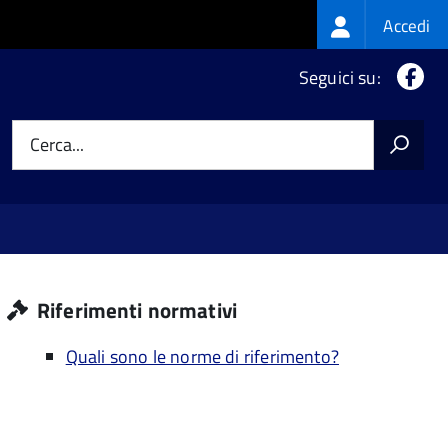
Login
Accedi
menu
Fa
Seguici su:
Cerca...
Riferimenti normativi
Quali sono le norme di riferimento?