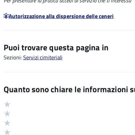
Per presentare la pratica accedi al servizio che ti interessa
Autorizzazione alla dispersione delle ceneri
Puoi trovare questa pagina in
Sezioni:
Servizi cimiteriali
Quanto sono chiare le informazioni 
Valuta
Valutazione
5
Valuta
stelle
4
Valuta
su
stelle
3
Valuta