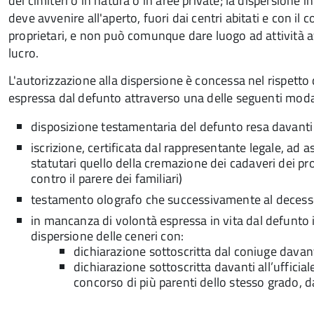
dei cimiteri o in natura o in aree private; la dispersione i
deve avvenire all'aperto, fuori dai centri abitati e con il 
proprietari, e non può comunque dare luogo ad attività av
lucro.
L'autorizzazione alla dispersione è concessa nel rispetto
espressa dal defunto attraverso una delle seguenti moda
disposizione testamentaria del defunto resa davanti
iscrizione, certificata dal rappresentante legale, ad a
statutari quello della cremazione dei cadaveri dei prop
contro il parere dei familiari)
testamento olografo che successivamente al decesso
in mancanza di volontà espressa in vita dal defunto i
dispersione delle ceneri con:
dichiarazione sottoscritta dal coniuge davanti 
dichiarazione sottoscritta davanti all’ufficial
concorso di più parenti dello stesso grado, d