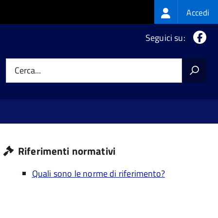
Login
Accedi
menu
Fa
Seguici su:
Cerca...
Riferimenti normativi
Quali sono le norme di riferimento?