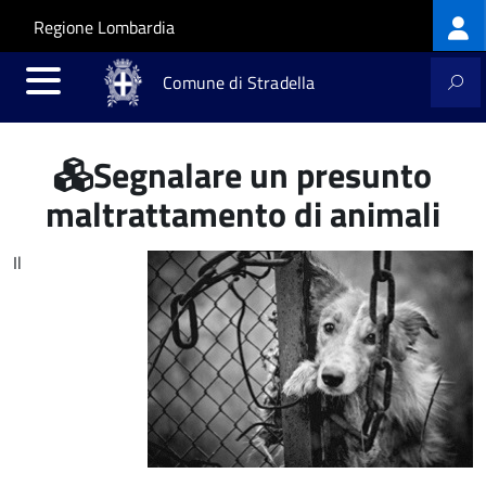
Log
Salta al contenuto principale
Skip to site navigation
Regione Lombardia
me
Comune di Stradella
Segnalare un presunto
maltrattamento di animali
Il