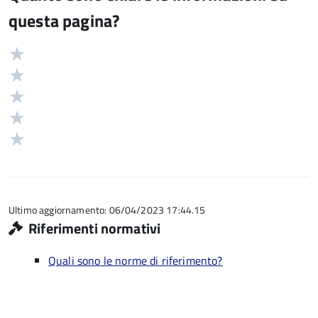
questa pagina?
Valuta
Valutazione
5
Valuta
stelle
4
Valuta
su
stelle
3
Valuta
5
su
stelle
2
Valuta
5
su
stelle
1
5
su
stelle
5
su
5
Ultimo aggiornamento: 06/04/2023 17:44.15
Riferimenti normativi
Quali sono le norme di riferimento?