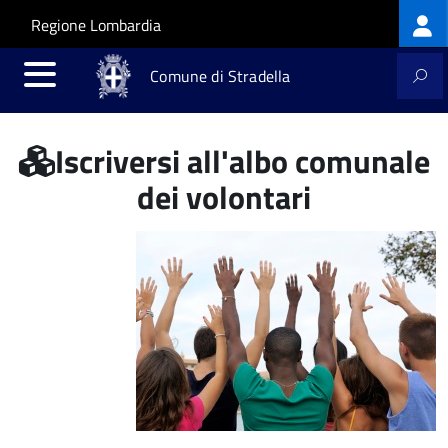
Log
Salta al contenuto principale
Skip to site navigation
Regione Lombardia
me
Comune di Stradella
Iscriversi all'albo comunale
dei volontari