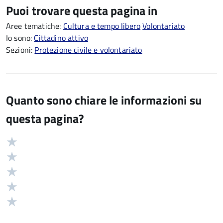
Puoi trovare questa pagina in
Aree tematiche:
Cultura e tempo libero
Volontariato
Io sono:
Cittadino attivo
Sezioni:
Protezione civile e volontariato
Quanto sono chiare le informazioni su
questa pagina?
Valuta
Valutazione
5
Valuta
stelle
4
Valuta
su
stelle
3
Valuta
5
su
stelle
2
Valuta
5
su
stelle
1
5
su