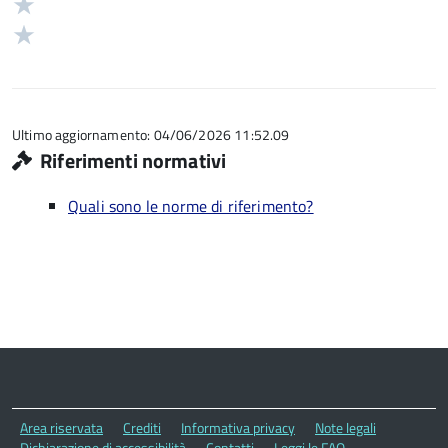
Valuta
5
su
stelle
2
Valuta
5
su
stelle
1
5
su
stelle
5
su
5
Ultimo aggiornamento: 04/06/2026 11:52.09
Riferimenti normativi
Quali sono le norme di riferimento?
Area riservata
Crediti
Informativa privacy
Note legali
Dichiarazione di accessibilità
Contatti
Leggi le FAQ