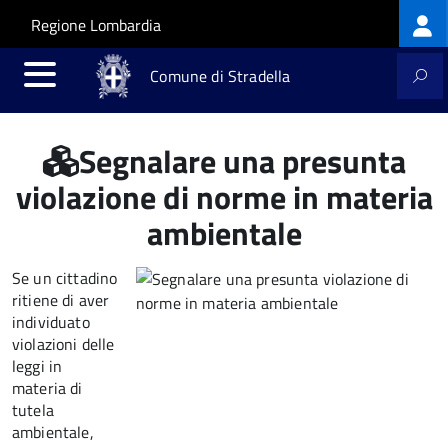
Log
Salta al contenuto principale
Skip to site navigation
Regione Lombardia
me
Comune di Stradella
Segnalare una presunta
violazione di norme in materia
ambientale
Se un cittadino
ritiene di aver
individuato
violazioni delle
leggi in
materia di
tutela
ambientale,