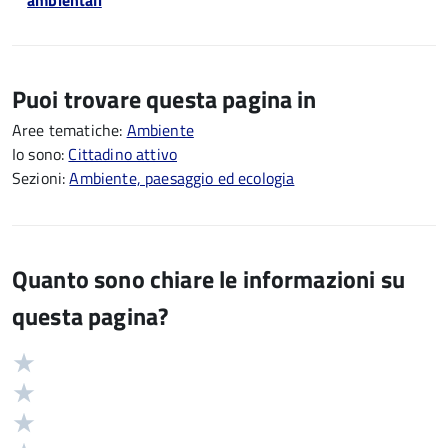
ambientali
Puoi trovare questa pagina in
Aree tematiche:
Ambiente
Io sono:
Cittadino attivo
Sezioni:
Ambiente, paesaggio ed ecologia
Quanto sono chiare le informazioni su
questa pagina?
Valuta
Valutazione
5
Valuta
stelle
4
Valuta
su
stelle
3