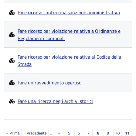
Fare ricorso contro una sanzione amministrativa
Fare ricorso per violazione relativa a Ordinanze e
Regolamenti comunali
Fare ricorso per violazione relativa al Codice della
Strada
Fare un ravvedimento operoso
Fare una ricerca negli archivi storici
Paginazione
…
Prima
« Prima
Pagina
‹ Precedente
Page
4
Page
5
Page
6
Page
7
Pagina
8
Page
9
Page
10
Page
11