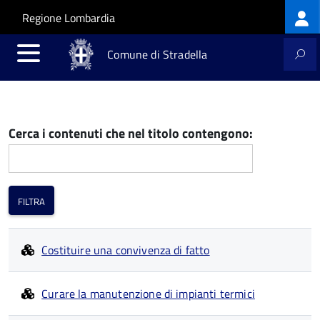
Log
Salta al contenuto principale
Skip to site navigation
Regione Lombardia
me
Comune di Stradella
Cerca i contenuti che nel titolo contengono:
Costituire una convivenza di fatto
Curare la manutenzione di impianti termici