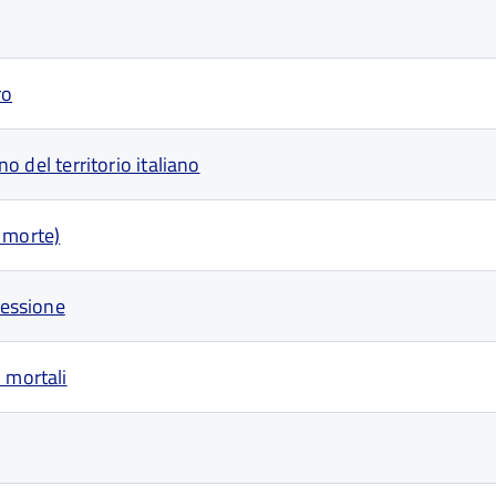
ro
no del territorio italiano
 morte)
cessione
 mortali